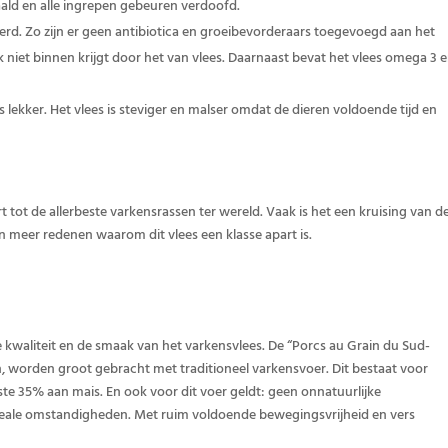
ld en alle ingrepen gebeuren verdoofd.
erd. Zo zijn er geen antibiotica en groeibevorderaars toegevoegd aan het
 niet binnen krijgt door het van vlees. Daarnaast bevat het vlees omega 3 
 lekker. Het vlees is steviger en malser omdat de dieren voldoende tijd en
 tot de allerbeste varkensrassen ter wereld. Vaak is het een kruising van d
jn meer redenen waarom dit vlees een klasse apart is.
de kwaliteit en de smaak van het varkensvlees. De “Porcs au Grain du Sud-
n, worden groot gebracht met traditioneel varkensvoer. Dit bestaat voor
e 35% aan mais. En ook voor dit voer geldt: geen onnatuurlijke
deale omstandigheden. Met ruim voldoende bewegingsvrijheid en vers