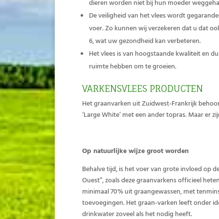
dieren worden niet bij hun moeder weggehaa
De veiligheid van het vlees wordt gegarande
voer. Zo kunnen wij verzekeren dat u dat ook
6, wat uw gezondheid kan verbeteren.
Het vlees is van hoogstaande kwaliteit en dus
ruimte hebben om te groeien.
VARKENSVLEES PRODUCTEN
Het graanvarken uit Zuidwest-Frankrijk behoort
‘Large White’ met een ander topras. Maar er zi
Op natuurlijke wijze groot worden
Behalve tijd, is het voer van grote invloed op 
Ouest”, zoals deze graanvarkens officieel hete
minimaal 70% uit graangewassen, met tenminst
toevoegingen. Het graan-varken leeft onder i
drinkwater zoveel als het nodig heeft.