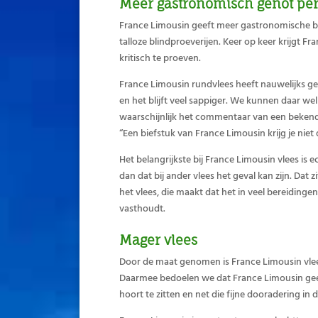
Meer gastronomisch genot per
France Limousin geeft meer gastronomische bev
talloze blindproeverijen. Keer op keer krijgt F
kritisch te proeven.
France Limousin rundvlees heeft nauwelijks gewi
en het blijft veel sappiger. We kunnen daar wel
waarschijnlijk het commentaar van een bekende
“Een biefstuk van France Limousin krijg je niet
Het belangrijkste bij France Limousin vlees is e
dan dat bij ander vlees het geval kan zijn. Dat z
het vlees, die maakt dat het in veel bereidinge
vasthoudt.
Mager vlees
Door de maat genomen is France Limousin vle
Daarmee bedoelen we dat France Limousin geen 
hoort te zitten en net die fijne dooradering in