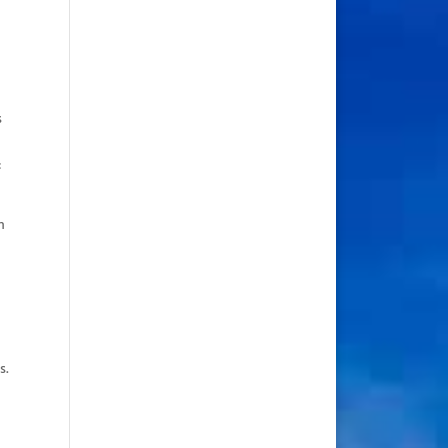
s
:
n
s.