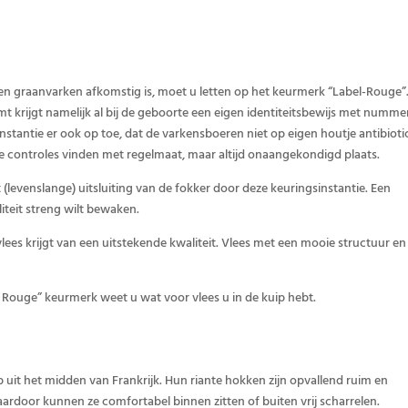
en graanvarken afkomstig is, moet u letten op het keurmerk “Label-Rouge”
mt krijgt namelijk al bij de geboorte een eigen identiteitsbewijs met numme
instantie er ook op toe, dat de varkensboeren niet op eigen houtje antibioti
 controles vinden met regelmaat, maar altijd onaangekondigd plaats.
t (levenslange) uitsluiting van de fokker door deze keuringsinstantie. Een
liteit streng wilt bewaken.
ees krijgt van een uitstekende kwaliteit. Vlees met een mooie structuur en
Rouge” keurmerk weet u wat voor vlees u in de kuip hebt.
p uit het midden van Frankrijk. Hun riante hokken zijn opvallend ruim en
rdoor kunnen ze comfortabel binnen zitten of buiten vrij scharrelen.