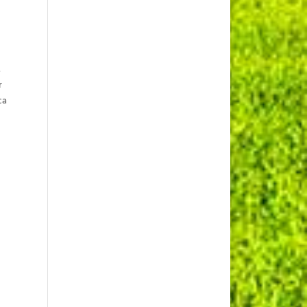
.
r
ca