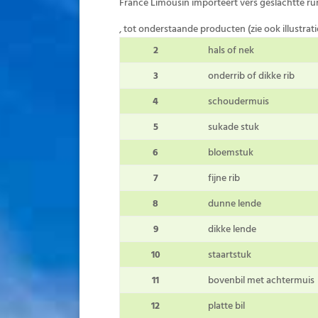
France Limousin importeert vers geslachtte r
, tot onderstaande producten (zie ook illustrati
2
hals of nek
3
onderrib of dikke rib
4
schoudermuis
5
sukade stuk
6
bloemstuk
7
fijne rib
8
dunne lende
9
dikke lende
10
staartstuk
11
bovenbil met achtermuis
12
platte bil