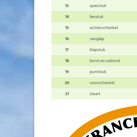
13
spierstuk
14
liesstuk
15
achterschenkel
16
vanglap
17
klapstuk
18
borst en naborst
19
puntstuk
20
voorschenkel
21
staart