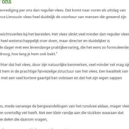
 ons
rediging per ons dan regulier vlees. Dat komt naar voren als uitslag van
rance Limousin vlees heel duidelijk de voorkeur van mensen die gewend zijn
chtsverlies bij het bereiden. Het vlees slinkt veel minder dan regulier vlee
 heel wetenschappelijk over doen, maar directer en duidelijker is
 slager met een levenslange praktijkervaring, die het eens zo formuleerde
 droog, hoe lang je hem ook bakt.”
chter dat het vlees, door zijn natuurlijke kenmerken, veel minder vet mag zij
it hem in de prachtige fijnvezelige structuur van het vlees. Een kwaliteit van
n met een veel kortere gaartijd kan volstaan en dat het zijn eigen sappen
es, mede vanwege de bergwandelingen van het rundvee aldaar, mager vlee
overtollig vet heeft. Net een klein randje aan die stukken waaraan dat
 die delen die daarom vragen.